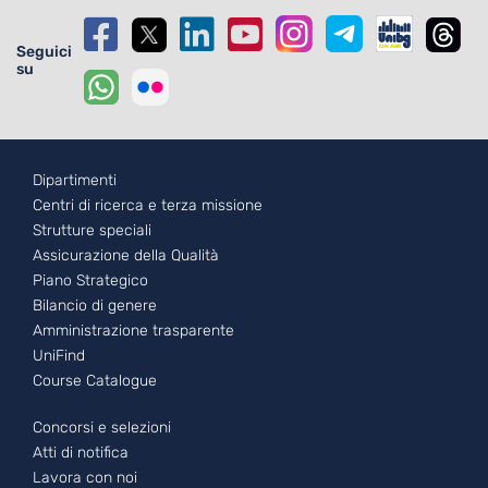
Seguici
su
Footer - 1
Dipartimenti
Centri di ricerca e terza missione
Strutture speciali
Assicurazione della Qualità
Piano Strategico
Bilancio di genere
Amministrazione trasparente
UniFind
Course Catalogue
Footer - 2
Concorsi e selezioni
Atti di notifica
Lavora con noi