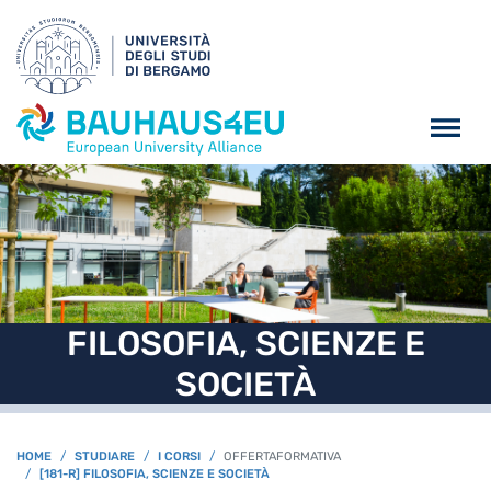
Salta al contenuto principa
FILOSOFIA, SCIENZE E
SOCIETÀ
BREADCRUMB
HOME
STUDIARE
I CORSI
OFFERTAFORMATIVA
[181-R] FILOSOFIA, SCIENZE E SOCIETÀ