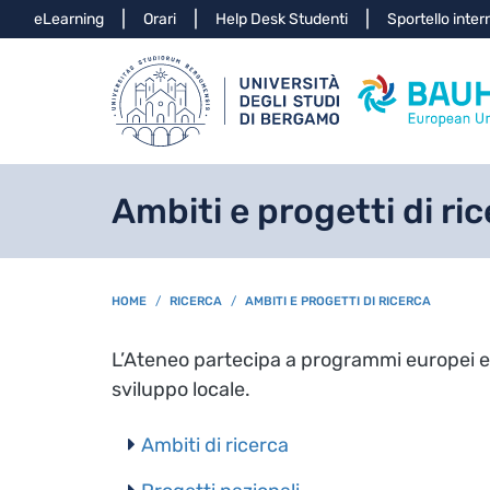
Info
eLearning
Orari
Help Desk Studenti
Sportello inter
Ambiti e progetti di ri
BREADCRUMB
HOME
RICERCA
AMBITI E PROGETTI DI RICERCA
L’Ateneo partecipa a programmi europei e in
sviluppo locale.
Ambiti di ricerca