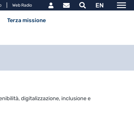
Link utili utente
EN
le
o
Web Radio
ipale
Terza missione
ibilità, digitalizzazione, inclusione e