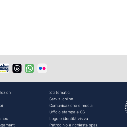
r - 2
lezioni
Footer - 3
Siti tematici
a
Servizi online
oi
Comunicazione e media
Ufficio stampa e CS
teneo
Logo e identità visiva
pagamenti
Patrocinio e richiesta spazi