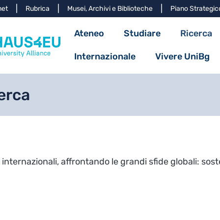
Salta al contenuto principa
net
Rubrica
Musei, Archivi e Biblioteche
Piano Strategic
Navigazione princ
Ateneo
Studiare
Ricerca
Internazionale
Vivere UniBg
cerca
ternazionali, affrontando le grandi sfide globali: sosten