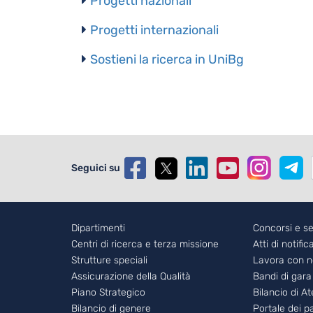
Progetti nazionali
Progetti internazionali
Sostieni la ricerca in UniBg
Seguici su
Footer - 1
Dipartimenti
Foote
Concorsi e se
Centri di ricerca e terza missione
Atti di notific
Strutture speciali
Lavora con n
Assicurazione della Qualità
Bandi di gara
Piano Strategico
Bilancio di A
Bilancio di genere
Portale dei 