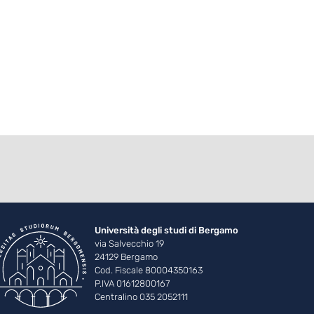
Università degli studi di Bergamo
via Salvecchio 19
24129 Bergamo
Cod. Fiscale 80004350163
P.IVA 01612800167
Centralino 035 2052111