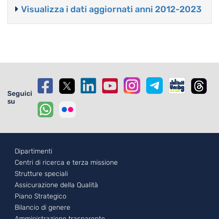
Visualizza i dati aggiornati anni 2012-2023
Seguici
su
Footer - 1
Dipartimenti
Centri di ricerca e terza missione
Strutture speciali
Assicurazione della Qualità
Piano Strategico
Bilancio di genere
Amministrazione trasparente