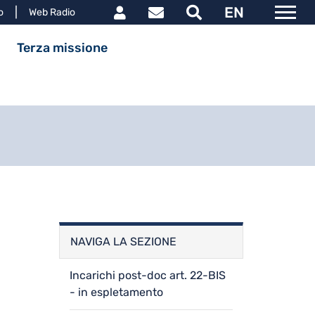
Link utili utente
EN
le
o
Web Radio
ipale
Terza missione
NAVIGA LA SEZIONE
Incarichi post-doc art. 22-BIS
- in espletamento