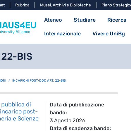
Salta al contenuto principa
net
Rubrica
Musei, Archivi e Biblioteche
Piano Strategic
Navigazione princ
Ateneo
Studiare
Ricerca
Internazionale
Vivere UniBg
. 22-BIS
IONI
INCARICHI POST-DOC ART. 22-BIS
pubblica di
Data di pubblicazione
 incarico post-
bando
neria e Scienze
3 Agosto 2026
Data di scadenza bando