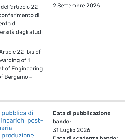
2 Settembre 2026
dell’articolo 22-
 conferimento di
ento di
rsità degli studi
rticle 22-bis of
warding of 1
nt of Engineering
 of Bergamo –
pubblica di
Data di pubblicazione
 incarichi post-
bando
neria
31 Luglio 2026
a produzione
Data di scadenza bando