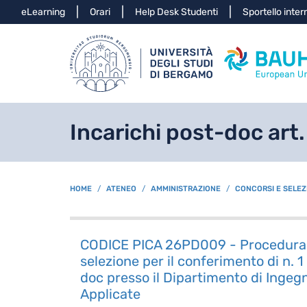
Info
eLearning
Orari
Help Desk Studenti
Sportello inter
Incarichi post-doc art
BREADCRUMB
HOME
ATENEO
AMMINISTRAZIONE
CONCORSI E SELEZ
CODICE PICA 26PD009 - Procedura 
selezione per il conferimento di n. 1
doc presso il Dipartimento di Ingeg
Applicate