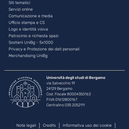
Footer - 3
Siti tematici
Servizi online
Comunicazione e media
Ufficio stampa e CS
Logo e identità visiva
Patrocinio e richiesta spazi
Sostieni UniBg - 5x1000
Privacy e Protezione dei dati personali
Merchandising UniBg
Università degli studi di Bergamo
via Salvecchio 19
24129 Bergamo
Cod. Fiscale 80004350163
P.IVA 01612800167
Centralino 035 2052111
Piè di pagina
Note legali
Credits
Informativa uso dei cookie