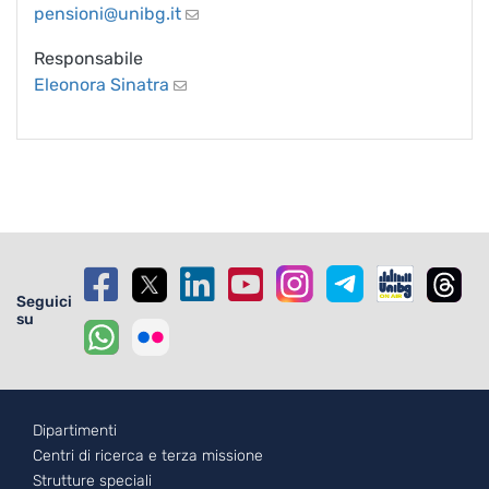
pensioni@unibg.it
Responsabile
Eleonora Sinatra
Seguici
su
Footer - 1
Dipartimenti
Centri di ricerca e terza missione
Strutture speciali