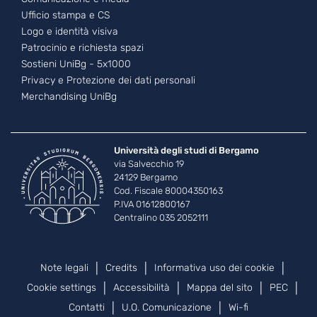
Ufficio stampa e CS
Logo e identità visiva
Patrocinio e richiesta spazi
Sostieni UniBg - 5x1000
Privacy e Protezione dei dati personali
Merchandising UniBg
Università degli studi di Bergamo
via Salvecchio 19
24129 Bergamo
Cod. Fiscale 80004350163
P.IVA 01612800167
Centralino 035 2052111
Piè di pagina
Note legali
Credits
Informativa uso dei cookie
Cookie settings
Accessibilità
Mappa del sito
PEC
Contatti
U.O. Comunicazione
Wi-fi