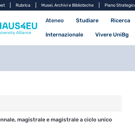
Salta al contenuto principa
net
Rubrica
Musei, Archivi e Biblioteche
Piano Strategic
Navigazione princ
Ateneo
Studiare
Ricerca
Internazionale
Vivere UniBg
ennale, magistrale e magistrale a ciclo unico