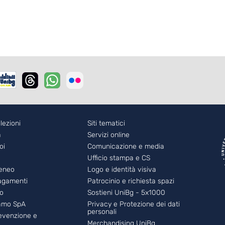
r - 2
lezioni
Footer - 3
Siti tematici
a
Servizi online
oi
Comunicazione e media
Ufficio stampa e CS
teneo
Logo e identità visiva
pagamenti
Patrocinio e richiesta spazi
eo
Sostieni UniBg - 5x1000
amo SpA
Privacy e Protezione dei dati
personali
revenzione e
Merchandising UniBg