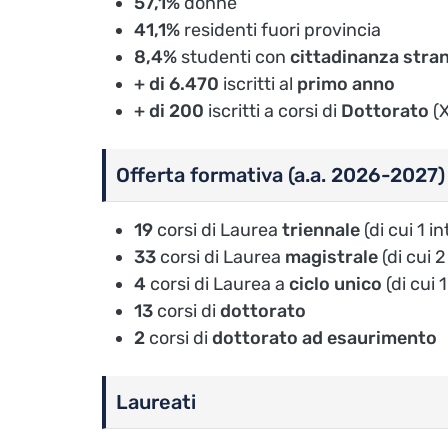
57,1%
donne
41,1%
residenti fuori provincia
8,4%
studenti con
cittadinanza stran
+ di 6.470
iscritti al
primo anno
+ di
200
iscritti a corsi di
Dottorato
(X
Offerta formativa (a.a. 2026-2027)
19
corsi di Laurea
triennale
(di cui 1 i
33
corsi di Laurea
magistrale
(di cui 
4
corsi di Laurea a
ciclo unico
(di cui 
13
corsi di
dottorato
2
corsi di
dottorato ad esaurimento
Laureati