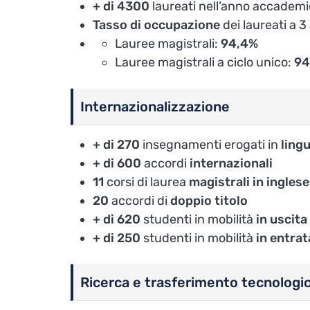
+ di 4300
laureati nell’anno accade
Tasso di occupazione
dei laureati
a 3
Lauree magistrali:
94,4%
Lauree magistrali a ciclo unico:
94
Internazionalizzazione
+ di 270
insegnamenti erogati in
ling
+ di 600
accordi
internazionali
11
corsi di laurea
magistrali in inglese
20
accordi di
doppio titolo
+ di 620
studenti
in mobilità
in uscita
+ di
250
studenti in mobilità
in entrat
Ricerca e trasferimento tecnologi