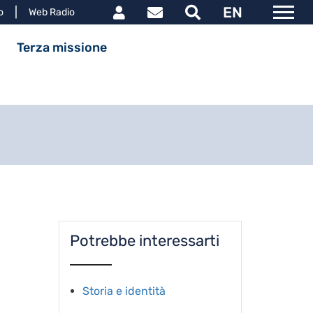
Link utili utente
EN
le
o
Web Radio
ipale
Terza missione
Potrebbe interessarti
Storia e identità