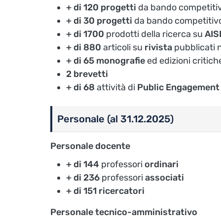
+ di 120
progetti
da bando competiti
+ di 30
progetti
da bando competitiv
+ di
1700
prodotti della ricerca su
AIS
+ di 880
articoli su
rivista
pubblicati n
+ di 65 monografie
ed edizioni critich
2 brevetti
+ di 68
attività di
Public Engagemen
Personale (al 31.12.2025)
Personale docente
+ di 144
professori
ordinari
+ di 236
professori
associati
+ di 151 ricercatori
Personale tecnico-amministrativo