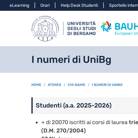
Info
eLearning
Orari
Help Desk Studenti
Sportello inter
I numeri di UniBg
BREADCRUMB
HOME
ATENEO
CHI SIAMO
I NUMERI DI UNIBG
Studenti (a.a. 2025-2026)
+ di
20070
iscritti ai corsi di laurea
tri
(D.M. 270/2004)