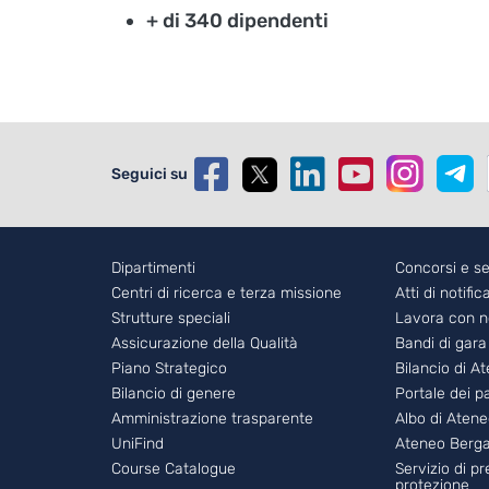
+ di 340 dipendenti
Seguici su
Footer - 1
Dipartimenti
Foote
Concorsi e se
Centri di ricerca e terza missione
Atti di notific
Strutture speciali
Lavora con n
Assicurazione della Qualità
Bandi di gara
Piano Strategico
Bilancio di A
Bilancio di genere
Portale dei 
Amministrazione trasparente
Albo di Aten
UniFind
Ateneo Berg
Course Catalogue
Servizio di p
protezione