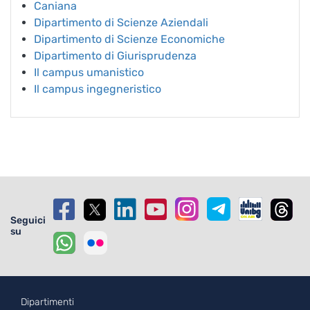
Caniana
Dipartimento di Scienze Aziendali
Dipartimento di Scienze Economiche
Dipartimento di Giurisprudenza
Il campus umanistico
Il campus ingegneristico
Seguici
su
Footer - 1
Dipartimenti