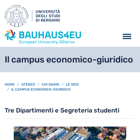
Salta al contenuto principa
Il campus economico-giuridico
BREADCRUMB
HOME
ATENEO
CHI SIAMO
LE SEDI
IL CAMPUS ECONOMICO-GIURIDICO
Tre Dipartimenti e Segreteria studenti