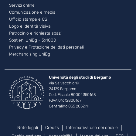
Footer - 3
Servizi online
Comunicazione e media
Ufficio stampa e CS
Logo e identità visiva
Patrocinio e richiesta spazi
Sostieni UniBg - 5x1000
Privacy e Protezione dei dati personali
Merchandising UniBg
Università degli studi di Bergamo
via Salvecchio 19
24129 Bergamo
Cod. Fiscale 80004350163
P.IVA 01612800167
Centralino 035 2052111
Piè di pagina
Note legali
Credits
Informativa uso dei cookie