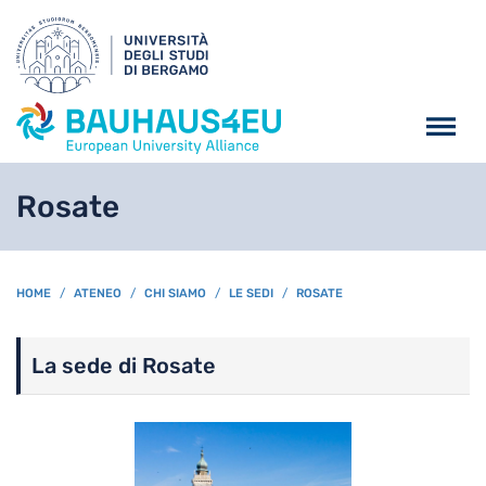
Salta al contenuto principa
Rosate
BREADCRUMB
HOME
ATENEO
CHI SIAMO
LE SEDI
ROSATE
La sede di Rosate