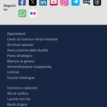
Seguici
su
Footer - 1
Dipartimenti
Centri di ricerca e terza missione
Strutture speciali
Assicurazione della Qualità
Piano Strategico
Bilancio di genere
Amministrazione trasparente
UniFind
Course Catalogue
Footer - 2
Concorsi e selezioni
Atti di notifica
Lavora con noi
Bandi di gara