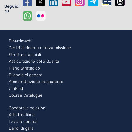
Seguici
su
Footer - 1
Dipartimenti
Centri di ricerca e terza missione
Strutture speciali
Assicurazione della Qualità
Piano Strategico
Bilancio di genere
Amministrazione trasparente
UniFind
Course Catalogue
Footer - 2
Concorsi e selezioni
Atti di notifica
Lavora con noi
Bandi di gara