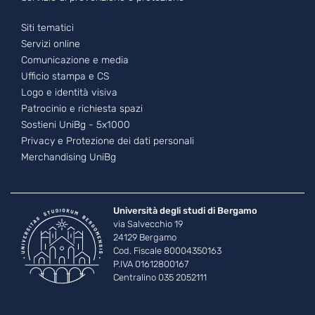
Footer - 3
Siti tematici
Servizi online
Comunicazione e media
Ufficio stampa e CS
Logo e identità visiva
Patrocinio e richiesta spazi
Sostieni UniBg - 5x1000
Privacy e Protezione dei dati personali
Merchandising UniBg
Università degli studi di Bergamo
via Salvecchio 19
24129 Bergamo
Cod. Fiscale 80004350163
P.IVA 01612800167
Centralino 035 2052111