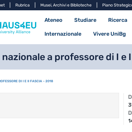
Salta al contenuto principa
net
Rubrica
Musei, Archivi e Biblioteche
Piano Strategic
Navigazione princ
Ateneo
Studiare
Ricerca
Internazionale
Vivere UniBg
 nazionale a professore di I e I
FESSORE DI I E II FASCIA - 2018
D
3
D
1