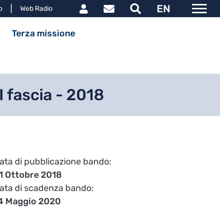
Link utili utente
EN
le
o
Web Radio
ipale
Terza missione
I fascia - 2018
ata di pubblicazione bando
1 Ottobre 2018
ata di scadenza bando
4 Maggio 2020