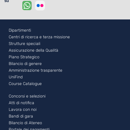
su
Footer - 1
Dipartimenti
Centri di ricerca e terza missione
Strutture speciali
Assicurazione della Qualità
Piano Strategico
Bilancio di genere
Amministrazione trasparente
UniFind
Course Catalogue
Footer - 2
Concorsi e selezioni
Atti di notifica
Lavora con noi
Bandi di gara
Bilancio di Ateneo
Portale dei pagamenti