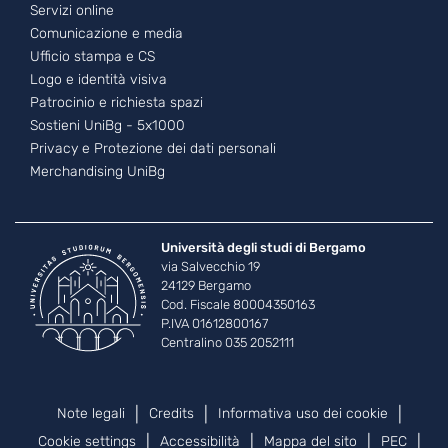
Servizi online
Comunicazione e media
Ufficio stampa e CS
Logo e identità visiva
Patrocinio e richiesta spazi
Sostieni UniBg - 5x1000
Privacy e Protezione dei dati personali
Merchandising UniBg
Università degli studi di Bergamo
via Salvecchio 19
24129 Bergamo
Cod. Fiscale 80004350163
P.IVA 01612800167
Centralino 035 2052111
Piè di pagina
Note legali
Credits
Informativa uso dei cookie
Cookie settings
Accessibilità
Mappa del sito
PEC