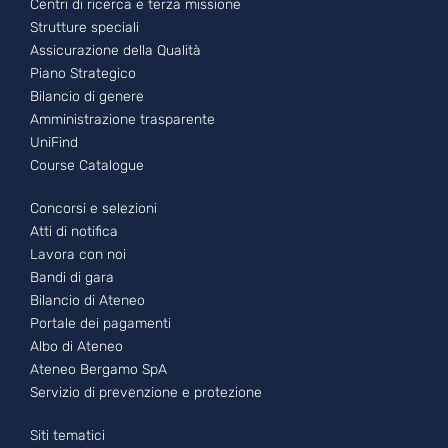
Centri di ricerca e terza missione
Strutture speciali
Assicurazione della Qualità
Piano Strategico
Bilancio di genere
Amministrazione trasparente
UniFind
Course Catalogue
Footer - 2
Concorsi e selezioni
Atti di notifica
Lavora con noi
Bandi di gara
Bilancio di Ateneo
Portale dei pagamenti
Albo di Ateneo
Ateneo Bergamo SpA
Servizio di prevenzione e protezione
Footer - 3
Siti tematici