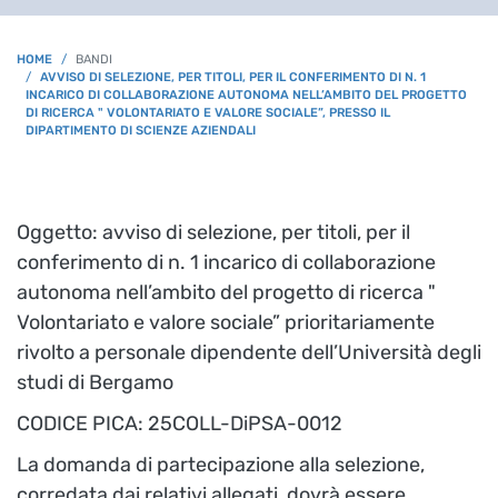
BREADCRUMB
HOME
BANDI
AVVISO DI SELEZIONE, PER TITOLI, PER IL CONFERIMENTO DI N. 1
INCARICO DI COLLABORAZIONE AUTONOMA NELL’AMBITO DEL PROGETTO
DI RICERCA " VOLONTARIATO E VALORE SOCIALE”, PRESSO IL
DIPARTIMENTO DI SCIENZE AZIENDALI
Oggetto: a
vviso di selezione, per titoli, per il
conferimento di n. 1 incarico di collaborazione
autonoma nell’ambito del progetto di ricerca "
Volontariato e valore sociale” prioritariamente
rivolto a personale dipendente dell’Università degli
studi di Bergamo
CODICE PICA: 25COLL-DiPSA-0012
La domanda di partecipazione alla selezione,
corredata dai relativi allegati, dovrà essere