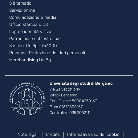
Footer - 3
Siti tematici
Servizi online
Comunicazione e media
Ufficio stampa e CS
Logo e identità visiva
Patrocinio e richiesta spazi
Sostieni UniBg - 5x1000
Privacy e Protezione dei dati personali
Merchandising UniBg
Università degli studi di Bergamo
via Salvecchio 19
24129 Bergamo
Cod. Fiscale 80004350163
P.IVA 01612800167
Centralino 035 2052111
Piè di pagina
Note legali
Credits
Informativa uso dei cookie