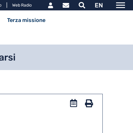
Link utili utente
EN
le
o
Web Radio
ipale
Terza missione
arsi
Add
to
Stampa
iCal