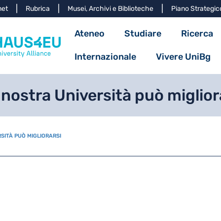
Salta al contenuto principa
net
Rubrica
Musei, Archivi e Biblioteche
Piano Strategic
Navigazione princ
Ateneo
Studiare
Ricerca
Internazionale
Vivere UniBg
nostra Università può miglior
SITÀ PUÒ MIGLIORARSI