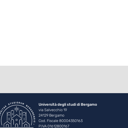
Università degli studi di Bergamo
via Salvecchio 19
24129 Bergamo
Cod. Fiscale 80004350163
P.IVA 01612800167