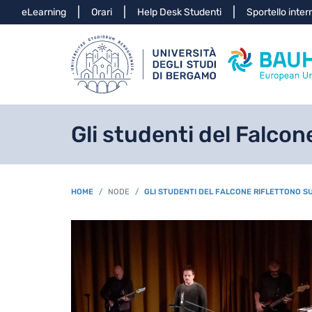
Info
eLearning
Orari
Help Desk Studenti
Sportello inter
Gli studenti del Falcone
BREADCRUMB
HOME
NODE
GLI STUDENTI DEL FALCONE RIFLETTONO SU 