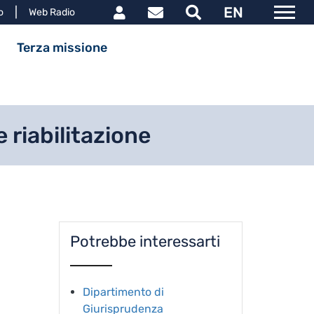
Link utili utente
EN
le
o
Web Radio
ipale
Terza missione
e riabilitazione
Potrebbe interessarti
Dipartimento di
Giurisprudenza