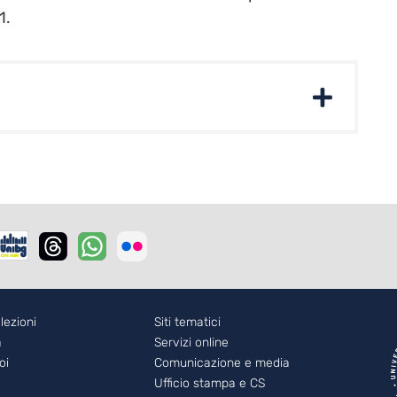
1.
r - 2
lezioni
Footer - 3
Siti tematici
a
Servizi online
oi
Comunicazione e media
Ufficio stampa e CS