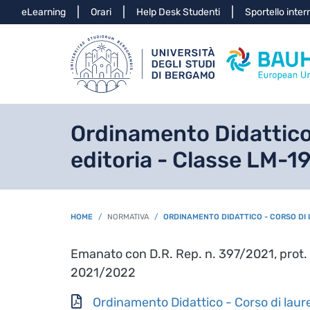
Info
eLearning
Orari
Help Desk Studenti
Sportello inter
Ordinamento Didattico 
editoria - Classe LM-1
BREADCRUMB
HOME
NORMATIVA
ORDINAMENTO DIDATTICO - CORSO DI L
Emanato con D.R. Rep. n. 397/2021, prot. n
2021/2022
Ordinamento Didattico - Corso di laur