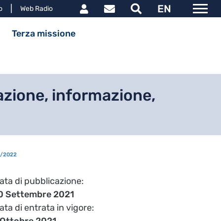
Link utili utente
EN
le
o
Web Radio
ipale
Terza missione
azione, informazione,
1/2022
ata di pubblicazione
0 Settembre 2021
ata di entrata in vigore
 Ottobre 2021