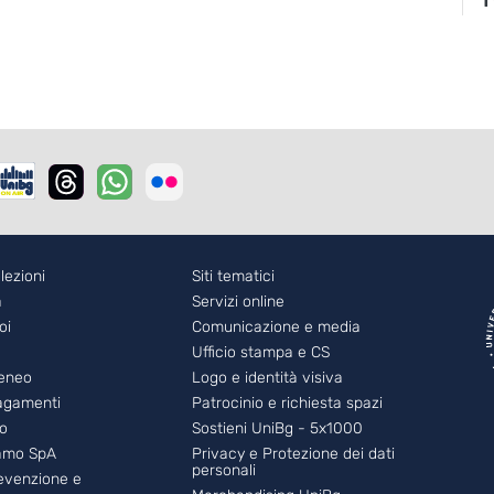
r - 2
lezioni
Footer - 3
Siti tematici
a
Servizi online
oi
Comunicazione e media
Ufficio stampa e CS
teneo
Logo e identità visiva
pagamenti
Patrocinio e richiesta spazi
eo
Sostieni UniBg - 5x1000
amo SpA
Privacy e Protezione dei dati
personali
revenzione e