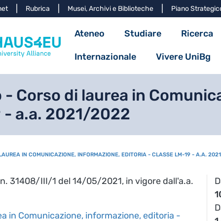
Salta al contenuto principa
net
Rubrica
Musei, Archivi e Biblioteche
Piano Strategic
Navigazione princ
Ateneo
Studiare
Ricerca
Internazionale
Vivere UniBg
- Corso di laurea in Comunic
9 - a.a. 2021/2022
AUREA IN COMUNICAZIONE, INFORMAZIONE, EDITORIA - CLASSE LM-19 - A.A. 202
. 31408/III/1 del 14/05/2021, in vigore dall'a.a.
D
1
D
ea in Comunicazione, informazione, editoria -
1