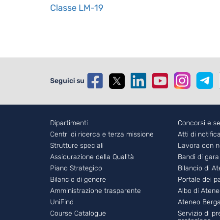
Classe LM-19
Seguici su
Footer - 1
Dipartimenti
Foote
Concorsi e se
Centri di ricerca e terza missione
Atti di notific
Strutture speciali
Lavora con n
Assicurazione della Qualità
Bandi di gara
Piano Strategico
Bilancio di A
Bilancio di genere
Portale dei 
Amministrazione trasparente
Albo di Aten
UniFind
Ateneo Berg
Course Catalogue
Servizio di p