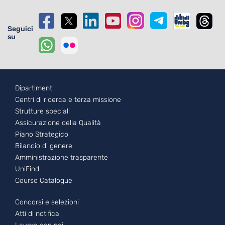
Seguici
su
Footer - 1
Dipartimenti
Centri di ricerca e terza missione
Strutture speciali
Assicurazione della Qualità
Piano Strategico
Bilancio di genere
Amministrazione trasparente
UniFind
Course Catalogue
Footer - 2
Concorsi e selezioni
Atti di notifica