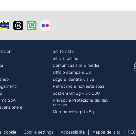
r - 2
lezioni
Footer - 3
Siti tematici
a
Servizi online
oi
Comunicazione e media
Ufficio stampa e CS
teneo
Logo e identità visiva
pagamenti
Patrocinio e richiesta spazi
eo
Sostieni UniBg - 5x1000
amo SpA
Privacy e Protezione dei dati
personali
revenzione e
Merchandising UniBg
ei cookie
Cookie settings
Accessibilità
Mappa del sito
PEC