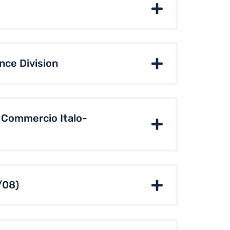
nce Division
i Commercio Italo-
/08)