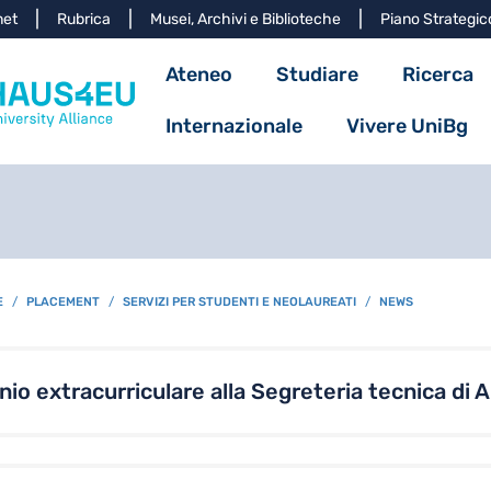
Salta al contenuto principa
net
Rubrica
Musei, Archivi e Biblioteche
Piano Strategic
Navigazione princ
Ateneo
Studiare
Ricerca
Internazionale
Vivere UniBg
E
PLACEMENT
SERVIZI PER STUDENTI E NEOLAUREATI
NEWS
inio extracurriculare alla Segreteria tecnica di 