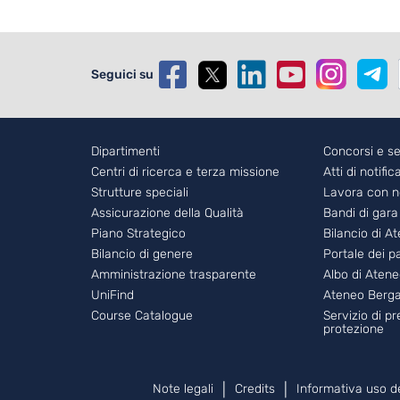
Seguici su
Footer - 1
Dipartimenti
Foote
Concorsi e se
Centri di ricerca e terza missione
Atti di notific
Strutture speciali
Lavora con n
Assicurazione della Qualità
Bandi di gara
Piano Strategico
Bilancio di A
Bilancio di genere
Portale dei 
Amministrazione trasparente
Albo di Aten
UniFind
Ateneo Berg
Course Catalogue
Servizio di p
protezione
Piè di pagina
Note legali
Credits
Informativa uso d