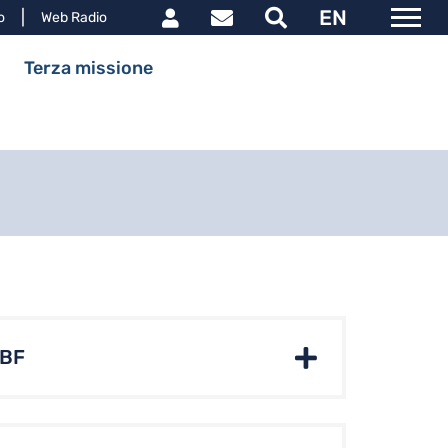
Link utili utente
EN
le
o
Web Radio
ipale
Terza missione
ABF