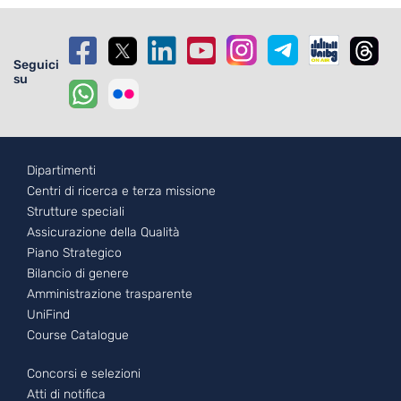
Seguici
su
Footer - 1
Dipartimenti
Centri di ricerca e terza missione
Strutture speciali
Assicurazione della Qualità
Piano Strategico
Bilancio di genere
Amministrazione trasparente
UniFind
Course Catalogue
Footer - 2
Concorsi e selezioni
Atti di notifica