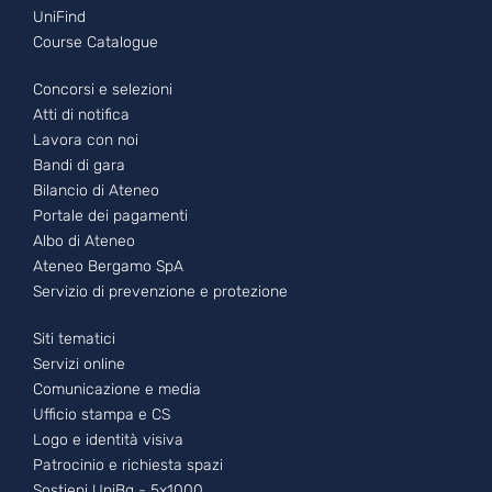
UniFind
Course Catalogue
Footer - 2
Concorsi e selezioni
Atti di notifica
Lavora con noi
Bandi di gara
Bilancio di Ateneo
Portale dei pagamenti
Albo di Ateneo
Ateneo Bergamo SpA
Servizio di prevenzione e protezione
Footer - 3
Siti tematici
Servizi online
Comunicazione e media
Ufficio stampa e CS
Logo e identità visiva
Patrocinio e richiesta spazi
Sostieni UniBg - 5x1000