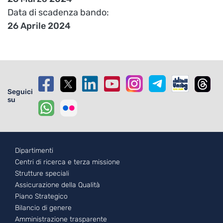
Data di scadenza bando
26 Aprile 2024
Seguici
su
Footer - 1
Dipartimenti
Centri di ricerca e terza missione
Strutture speciali
Assicurazione della Qualità
Piano Strategico
Bilancio di genere
Amministrazione trasparente