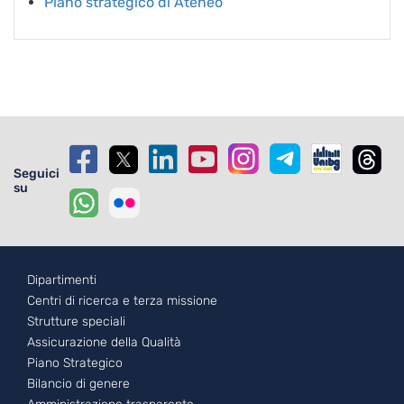
Piano strategico di Ateneo
Seguici
su
Footer - 1
Dipartimenti
Centri di ricerca e terza missione
Strutture speciali
Assicurazione della Qualità
Piano Strategico
Bilancio di genere