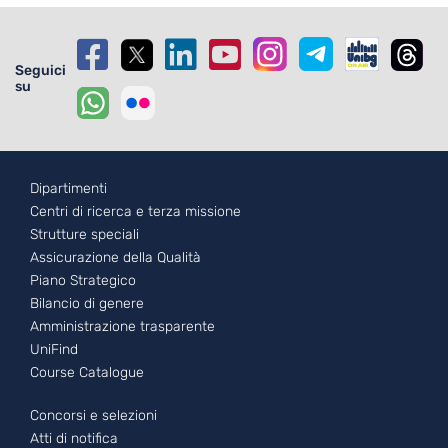
Seguici
su
Footer - 1
Dipartimenti
Centri di ricerca e terza missione
Strutture speciali
Assicurazione della Qualità
Piano Strategico
Bilancio di genere
Amministrazione trasparente
UniFind
Course Catalogue
Footer - 2
Concorsi e selezioni
Atti di notifica