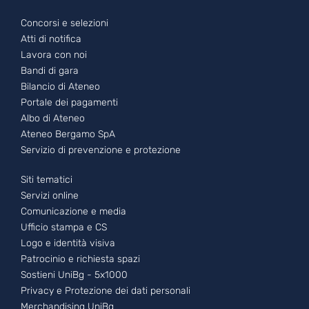
Footer - 2
Concorsi e selezioni
Atti di notifica
Lavora con noi
Bandi di gara
Bilancio di Ateneo
Portale dei pagamenti
Albo di Ateneo
Ateneo Bergamo SpA
Servizio di prevenzione e protezione
Footer - 3
Siti tematici
Servizi online
Comunicazione e media
Ufficio stampa e CS
Logo e identità visiva
Patrocinio e richiesta spazi
Sostieni UniBg - 5x1000
Privacy e Protezione dei dati personali
Merchandising UniBg