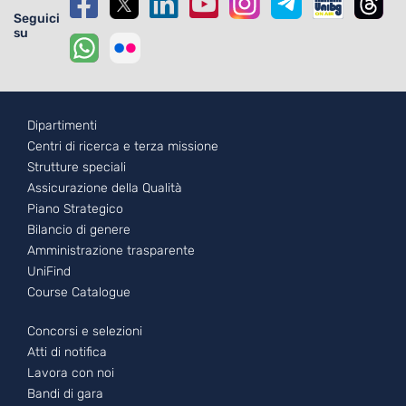
Seguici
su
Footer - 1
Dipartimenti
Centri di ricerca e terza missione
Strutture speciali
Assicurazione della Qualità
Piano Strategico
Bilancio di genere
Amministrazione trasparente
UniFind
Course Catalogue
Footer - 2
Concorsi e selezioni
Atti di notifica
Lavora con noi
Bandi di gara