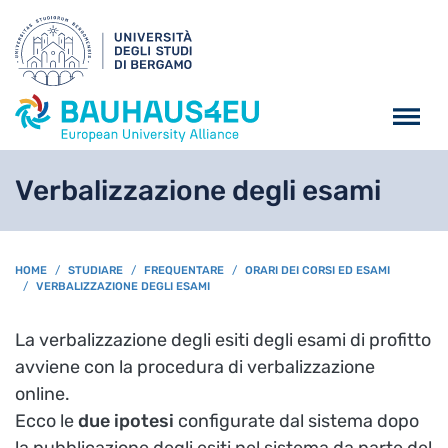
Salta al contenuto principa
Verbalizzazione degli esami
BREADCRUMB
HOME
STUDIARE
FREQUENTARE
ORARI DEI CORSI ED ESAMI
VERBALIZZAZIONE DEGLI ESAMI
La verbalizzazione degli esiti degli esami di profitto
avviene con la procedura di verbalizzazione
online.
Ecco le
due ipotesi
configurate dal sistema dopo
la pubblicazione degli esiti nel sistema da parte del