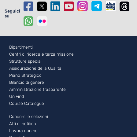
Seguici
su
Footer - 1
Dipartimenti
Centri di ricerca e terza missione
Strutture speciali
Assicurazione della Qualità
Piano Strategico
Bilancio di genere
Amministrazione trasparente
UniFind
Course Catalogue
Footer - 2
Concorsi e selezioni
Atti di notifica
Lavora con noi