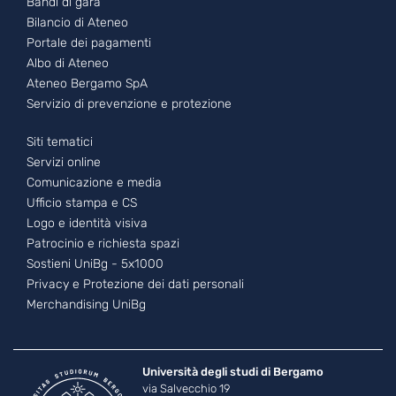
Bandi di gara
Bilancio di Ateneo
Portale dei pagamenti
Albo di Ateneo
Ateneo Bergamo SpA
Servizio di prevenzione e protezione
Footer - 3
Siti tematici
Servizi online
Comunicazione e media
Ufficio stampa e CS
Logo e identità visiva
Patrocinio e richiesta spazi
Sostieni UniBg - 5x1000
Privacy e Protezione dei dati personali
Merchandising UniBg
Università degli studi di Bergamo
via Salvecchio 19