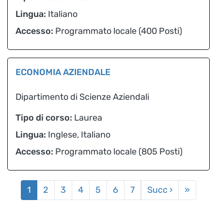
Lingua:
Italiano
Accesso:
Programmato locale (400 Posti)
ECONOMIA AZIENDALE
Dipartimento di Scienze Aziendali
Tipo di corso:
Laurea
Lingua:
Inglese, Italiano
Accesso:
Programmato locale (805 Posti)
Paginazione
Pagina suc
Ultima
1
2
3
4
5
6
7
Succ ›
»